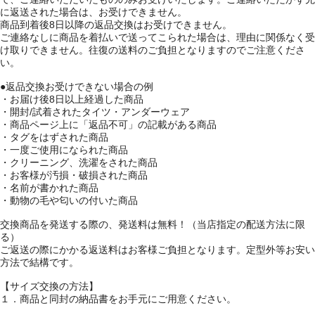
に返送された場合は、お受けできません。
商品到着後8日以降の返品交換はお受けできません。
ご連絡なしに商品を着払いで送ってこられた場合は、理由に関係なく受
け取りできません。往復の送料のご負担となりますのでご注意くださ
い。
●返品交換お受けできない場合の例
・お届け後8日以上経過した商品
・開封/試着されたタイツ・アンダーウェア
・商品ページ上に「返品不可」の記載がある商品
・タグをはずされた商品
・一度ご使用になられた商品
・クリーニング、洗濯をされた商品
・お客様が汚損・破損された商品
・名前が書かれた商品
・動物の毛や匂いの付いた商品
交換商品を発送する際の、発送料は無料！（当店指定の配送方法に限
る）
ご返送の際にかかる返送料はお客様ご負担となります。定型外等お安い
方法で結構です。
【サイズ交換の方法】
１．商品と同封の納品書をお手元にご用意ください。