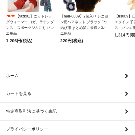
【tazk01】ニットレッ
【hair-0009】2個入り シニヨ
【trs009
グウォーマー ヨガ、ラテンダ
ン用ヘアネット ブラック 1つ
エタイツ 子
ンス、スポーツジムにも バレ
結び用 まとめ髪に最適 バレ
ス・バレエ
エ用品
エ用品
1,314円(
1,206円(税込)
220円(税込)
ホーム
カートを見る
特定商取引法に基づく表記
プライバシーポリシー