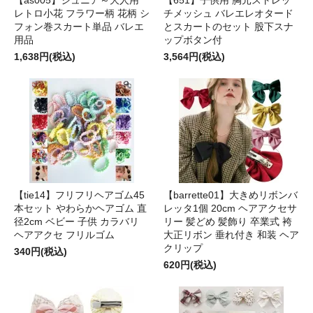
レトロ小花 フラワー柄 花柄 シ
チメッシュ バレエレオタード
フォン巻スカート単品 バレエ
とスカートのセット 股下スナ
用品
ップボタン付
1,638円(税込)
3,564円(税込)
【tie14】フリフリヘアゴム45
【barrette01】大きめリボンバ
本セット やわらかヘアゴム 直
レッタ1個 20cm ヘアアクセサ
径2cm ベビー 子供 カラバリ
リー 髪どめ 髪飾り 卒業式 袴
ヘアアクセ フリルゴム
大正リボン 垂れ付き 和装 ヘア
クリップ
340円(税込)
620円(税込)