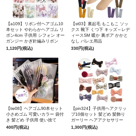
【a109】リボン付ヘアゴム10
【st03】裏起毛 もこもこ ソッ
本セット やわらかヘアゴム リ
クス 靴下 くつ下 キッズ～レデ
ボン4cm 子供用 シフォン オー
ィースSM 暖か 裏ボア かかと
ガンジー かぎ針編みリボン
なし バレエ用品
1,120円(税込)
330円(税込)
【tie08】ヘアゴム90本セット
【pin324】子供用ヘアクリッ
小さめゴム 可愛いカラー 袋付
プ10個セット 髪どめ 髪飾り
き 髪どめ 子供用 使い捨て
ガーリー ヘアアクセサリー
400円(税込)
1,300円(税込)