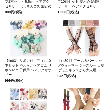
プ2本セット 5.5cm ヘアアク
プ10個セット 髪どめ 髪飾り
セサリー ぱっちん留め 髪どめ
ガーリー ヘアアクセサリー
800円(税込)
1,500円(税込)
【tie03】リボン付ヘアゴム10
【xk301】アームカバー レッ
本セット やわらかヘアゴム リ
グウォーマー シースルー 日焼
ボン4cm 子供用 ヘアアクセサ
け防止 キッズから大人用
リー
945円(税込)
999円(税込)