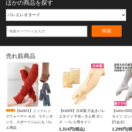
ほかの商品を探す
検索
売れ筋商品
【tazk01】ニットレッ
【trs009】日本製 穴あきバレ
【soho-0
グウォーマー ヨガ、ラテンダ
エタイツ 子供～大人用 ダン
タイツ コ
ンス、スポーツジムにも バレ
ス・バレエ用タイツ
[穴あき]
エ用品
1,314円(税込)
1,299円(