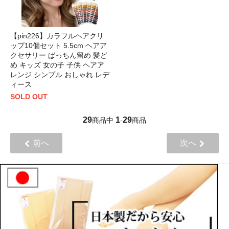
【pin226】カラフルヘアクリ
ップ10個セット 5.5cm ヘアア
クセサリー ぱっちん留め 髪ど
め キッズ 女の子 子供 ヘアア
レンジ シンプル おしゃれ レデ
ィース
SOLD OUT
29
1
29
商品中
-
商品
前へ
次へ