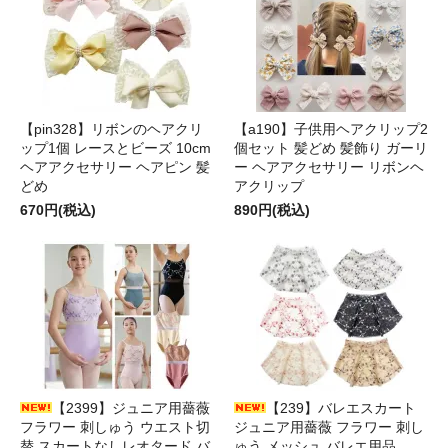
【pin328】リボンのヘアクリ
【a190】子供用ヘアクリップ2
ップ1個 レースとビーズ 10cm
個セット 髪どめ 髪飾り ガーリ
ヘアアクセサリー ヘアピン 髪
ー ヘアアクセサリー リボンヘ
どめ
アクリップ
670円(税込)
890円(税込)
【2399】ジュニア用薔薇
【239】バレエスカート
フラワー 刺しゅう ウエスト切
ジュニア用薔薇 フラワー 刺し
替 スカートなしレオタード バ
ゅう メッシュ バレエ用品