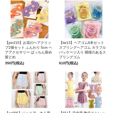
【pin215】お花のヘアクリッ
【tie13】ヘアゴム6本セット
プ2個セット ふんわり 5cm ヘ
スプリングヘアゴム カラフル
アアクセサリー ぱっちん留め
パッケージ入り 模様のあるス
髪どめ
プリングゴム
350円(税込)
610円(税込)
【as005】ジュニア～大人用
【651】子供用 胸元ストレッ