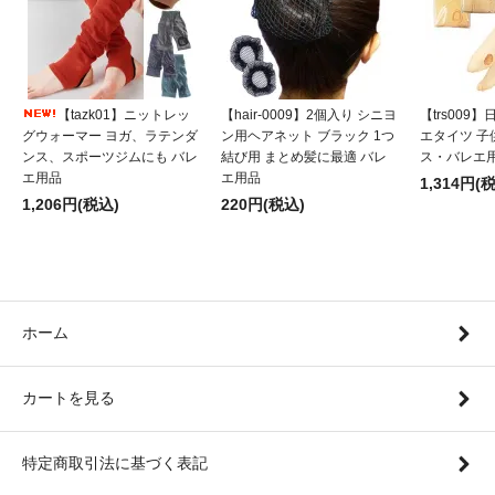
【tazk01】ニットレッ
【hair-0009】2個入り シニヨ
【trs009
グウォーマー ヨガ、ラテンダ
ン用ヘアネット ブラック 1つ
エタイツ 子
ンス、スポーツジムにも バレ
結び用 まとめ髪に最適 バレ
ス・バレエ
エ用品
エ用品
1,314円(
1,206円(税込)
220円(税込)
ホーム
カートを見る
特定商取引法に基づく表記