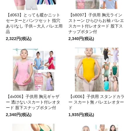
【d063】とっても暖かニット
【b8097】子供用 胸元ライン
セーターとパンツセット 指穴
ストーン ひらひらお袖 バレエ
あり/なし 子供～大人 バレエ用
スカート付レオタード 股下ス
品
ナップボタン付
2,322円(税込)
2,340円(税込)
【dx006】子供用 胸元ギャザ
【cl006】子供用 スタンドカラ
ー 透けないスカート付レオタ
ー スカート無 バレエレオター
ード 股下スナップボタン付
ド
2,340円(税込)
1,935円(税込)