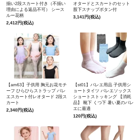
揃い2段スカート付き（不揃い
オタードとスカートのセット
理由による返品不可） シース
股下スナップボタン付
ルー花柄
3,141円(税込)
2,412円(税込)
【am63】子供用 胸元お花モチ
【st01】バレエ用品 子供用シ
ーフ ひらひらストラップ バレ
ョートタイツ バレエソックス
エスカート付レオタード 2段ス
ショートストッキング 【消耗
カート
品】 靴下 くつ下 暑い夏のバレ
エに最適
2,340円(税込)
120円(税込)