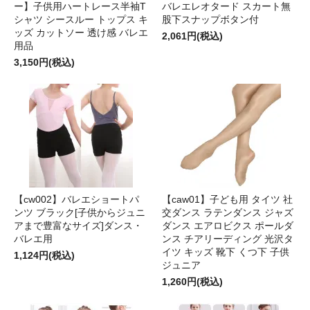
ー】子供用ハートレース半袖T
バレエレオタード スカート無
シャツ シースルー トップス キ
股下スナップボタン付
ッズ カットソー 透け感 バレエ
2,061円(税込)
用品
3,150円(税込)
【cw002】バレエショートパ
【caw01】子ども用 タイツ 社
ンツ ブラック[子供からジュニ
交ダンス ラテンダンス ジャズ
アまで豊富なサイズ]ダンス・
ダンス エアロビクス ポールダ
バレエ用
ンス チアリーディング 光沢タ
イツ キッズ 靴下 くつ下 子供
1,124円(税込)
ジュニア
1,260円(税込)