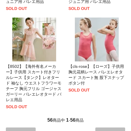
ュニア用 バレエ用品
ジュニア用 バレエ用品
SOLD OUT
SOLD OUT
【8502】【海外有名メーカ
【cls-rose】【ローズ】子供用
ー】子供用 スカート付きフリ
胸元花柄レース バレエレオタ
ルレース【タンク】レオター
ード スカート無 股下スナップ
ド 袖なし ウエストフラワーモ
ボタン付
チーフ 胸元フリル ゴージャス
SOLD OUT
ガーリー バレエレオタード バ
レエ用品
SOLD OUT
56
1
56
商品中
-
商品