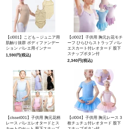
【cl001】こども～ジュニア用
【cl002】子供用 胸元お花モチ
肌触り抜群 ボディファンデー
ーフ ひらひらストラップ バレ
ション バレエ用インナー
エスカート付レオタード 股下
スナップボタン付
1,590円(税込)
2,340円(税込)
【clsset001】子供用 胸元花柄
【cl004】子供用 胸元レース 3
レース バレエレオタードとス
枚チュチュ付レオタード 股下
カートのセット 股下スナップ
スナップボタン付