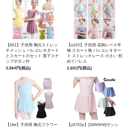
【651】子供用 胸元ストレッ
【a102】子供用 花柄レース半
チメッシュ バレエレオタード
袖 スカート無 バレエレオター
とスカートのセット 股下スナ
ド ストレッチレース 小さい 初
ップボタン付
めてバレエ
3,564円(税込)
2,691円(税込)
【1lte】子供用 胸元フラワー
【y0752p】[SANSHA]サンシ