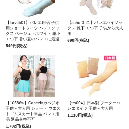
【larve501】バレエ用品 子供
【soho-3-21】バレエハイソッ
用ショートタイツ バレエソッ
クス 靴下 くつ下 子供から大人
クス ベージュ・ホワイト 靴下
用
くつ下 暑い夏のバレエに最適
690円(税込)
549円(税込)
【10586w】Capezioカペジオ
【trs004】日本製 フーターバ
子供～大人用 ショート ウエス
レエタイツ 子供～大人用
トゴムスカート単品 バレエ用
1,110円(税込)
品 返品交換不可
1,782円(税込)