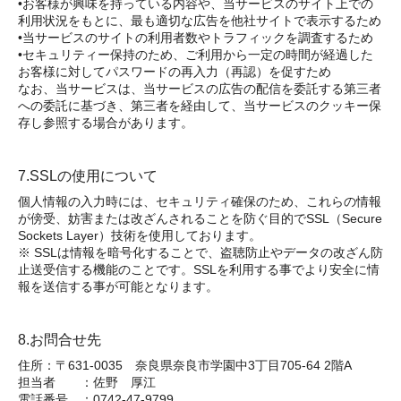
•お客様が興味を持っている内容や、当サービスのサイト上での
利用状況をもとに、最も適切な広告を他社サイトで表示するため
•当サービスのサイトの利用者数やトラフィックを調査するため
•セキュリティー保持のため、ご利用から一定の時間が経過した
お客様に対してパスワードの再入力（再認）を促すため
なお、当サービスは、当サービスの広告の配信を委託する第三者
への委託に基づき、第三者を経由して、当サービスのクッキー保
存し参照する場合があります。
7.SSLの使用について
個人情報の入力時には、セキュリティ確保のため、これらの情報
が傍受、妨害または改ざんされることを防ぐ目的でSSL（Secure
Sockets Layer）技術を使用しております。
※ SSLは情報を暗号化することで、盗聴防止やデータの改ざん防
止送受信する機能のことです。SSLを利用する事でより安全に情
報を送信する事が可能となります。
8.お問合せ先
住所：〒631-0035 奈良県奈良市学園中3丁目705-64 2階A
担当者 ：佐野 厚江
電話番号 ：0742-47-9799