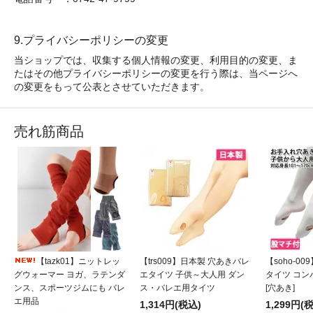
9.プライバシーポリシーの変更
当ショップでは、収集する個人情報の変更、利用目的の変更、ま
たはその他プライバシーポリシーの変更を行う際は、当ページへ
の変更をもって公表とさせていただきます。
売れ筋商品
【tazk01】ニットレッ
【trs009】日本製 穴あきバレ
【soho-0
グウォーマー ヨガ、ラテンダ
エタイツ 子供～大人用 ダン
タイツ コ
ンス、スポーツジムにも バレ
ス・バレエ用タイツ
[穴あき]
エ用品
1,314円(税込)
1,299円(