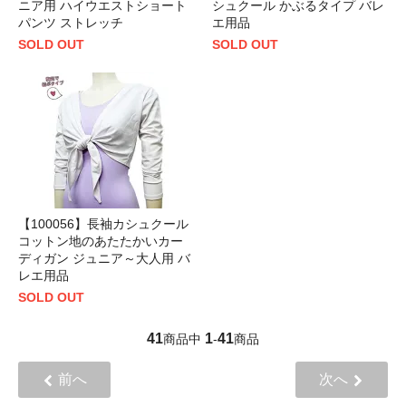
ニア用 ハイウエストショート
シュクール かぶるタイプ バレ
パンツ ストレッチ
エ用品
SOLD OUT
SOLD OUT
【100056】長袖カシュクール
コットン地のあたたかいカー
ディガン ジュニア～大人用 バ
レエ用品
SOLD OUT
41
1
41
商品中
-
商品
前へ
次へ