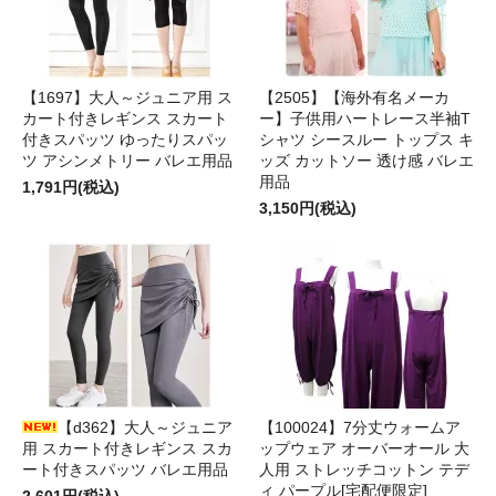
【1697】大人～ジュニア用 ス
【2505】【海外有名メーカ
カート付きレギンス スカート
ー】子供用ハートレース半袖T
付きスパッツ ゆったりスパッ
シャツ シースルー トップス キ
ツ アシンメトリー バレエ用品
ッズ カットソー 透け感 バレエ
用品
1,791円(税込)
3,150円(税込)
【d362】大人～ジュニア
【100024】7分丈ウォームア
用 スカート付きレギンス スカ
ップウェア オーバーオール 大
ート付きスパッツ バレエ用品
人用 ストレッチコットン テデ
ィ パープル[宅配便限定]
2,601円(税込)