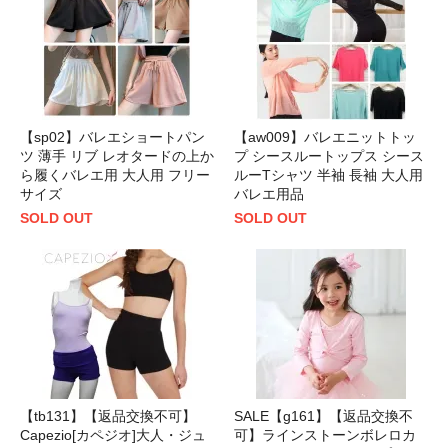
【sp02】バレエショートパン
【aw009】バレエニットトッ
ツ 薄手 リブ レオタードの上か
プ シースルートップス シース
ら履くバレエ用 大人用 フリー
ルーTシャツ 半袖 長袖 大人用
サイズ
バレエ用品
SOLD OUT
SOLD OUT
【tb131】【返品交換不可】
SALE【g161】【返品交換不
Capezio[カペジオ]大人・ジュ
可】ラインストーンボレロカ