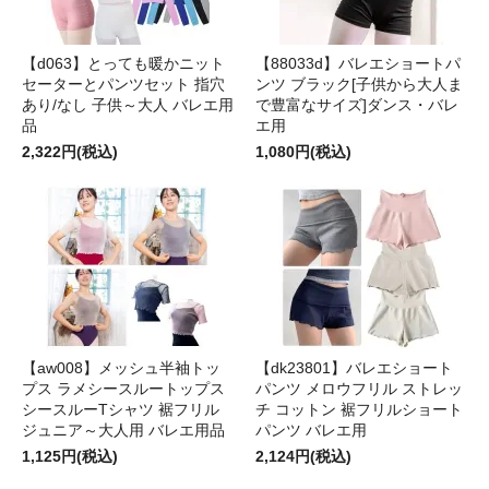
【d063】とっても暖かニット
【88033d】バレエショートパ
セーターとパンツセット 指穴
ンツ ブラック[子供から大人ま
あり/なし 子供～大人 バレエ用
で豊富なサイズ]ダンス・バレ
品
エ用
2,322円(税込)
1,080円(税込)
【aw008】メッシュ半袖トッ
【dk23801】バレエショート
プス ラメシースルートップス
パンツ メロウフリル ストレッ
シースルーTシャツ 裾フリル
チ コットン 裾フリルショート
ジュニア～大人用 バレエ用品
パンツ バレエ用
1,125円(税込)
2,124円(税込)