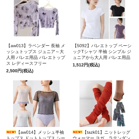
【aw013】ラベンダー 長袖 メ
【5092】バレエトップ ベーシ
ッシュトップス ジュニア～大
ックTシャツ 半袖 シンプル ジ
人用 バレエ用品 バレエトップ
ュニアから大人用 バレエ用品
ス レディースフリー
1,512円(税込)
2,500円(税込)
【aw014】メッシュ半袖
【tazk01】ニットレッグ
トップス ドットトップス シー
ウォーマー ヨガ、ラテンダン