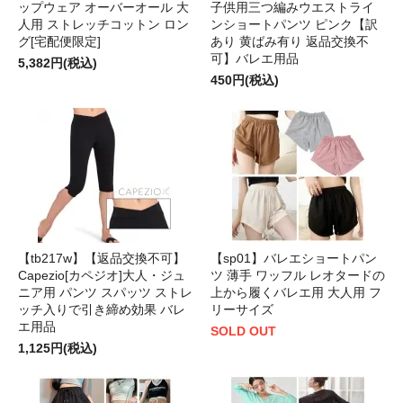
ップウェア オーバーオール 大
子供用三つ編みウエストライ
人用 ストレッチコットン ロン
ンショートパンツ ピンク【訳
グ[宅配便限定]
あり 黄ばみ有り 返品交換不
可】バレエ用品
5,382円(税込)
450円(税込)
【tb217w】【返品交換不可】
【sp01】バレエショートパン
Capezio[カペジオ]大人・ジュ
ツ 薄手 ワッフル レオタードの
ニア用 パンツ スパッツ ストレ
上から履くバレエ用 大人用 フ
ッチ入りで引き締め効果 バレ
リーサイズ
エ用品
SOLD OUT
1,125円(税込)