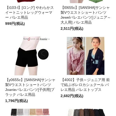
【t103-l】[ロング] やわらかス
【l0655c】[SANSHA]サンシャ
イートニットレッグウォーマ
製Vウエストショートパンツ
ー バレエ用品
Jewelバレエパンツ[ジュニア～
大人用] バレエ用品
999円(税込)
2,511円(税込)
【y0655c】[SANSHA]サンシャ
【4002】子供～ジュニア用 前
製Vウエストショートパンツ
で結ぶボレロカシュクール バ
Joanieバレエパンツ[子供用]ブ
レエ用品 バレエトップス
ラック バレエ用品
2,682円(税込)
1,796円(税込)