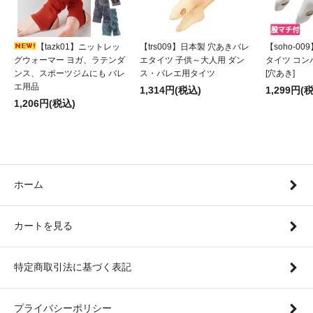
【tazk01】ニットレッ
【trs009】日本製 穴あきバレ
【soho-0
グウォーマー ヨガ、ラテンダ
エタイツ 子供～大人用 ダン
タイツ コ
ンス、スポーツジムにも バレ
ス・バレエ用タイツ
[穴あき]
エ用品
1,314円(税込)
1,299円(
1,206円(税込)
ホーム
カートを見る
特定商取引法に基づく表記
プライバシーポリシー