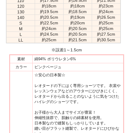
約17.5cm
約16.5cm
約21.5cm
110
約18cm
約18cm
約23cm
120
約19.5cm
約18.5cm
約24cm
130
約20.5cm
約19cm
約26.5cm
140
約22.5cm
約20cm
約25cm
S
約24cm
約20.5cm
約25cm
M
約24.5cm
約20.5cm
約27.5cm
L
約25cm
約21.5cm
約30.5cm
LL
※誤差1～1.5cm
素材
綿94% ポリウレタン6%
カラー
ピンクベージュ
☆安心の日本製☆
レオタードの下にはく専用ショーツです。 衣裳や
レッスンウェアなどのアウターにひびきにくく、
レオタードから出ることのないように気をつけた
ハイレグのショーツです。
お子様から大人までサイズが豊富！
伸縮性抜群で、肌触りの綿素材を使用。
日本製なので縫製もしっかりしています。
縫い目がフラット縫製で、レオタードにひびかな