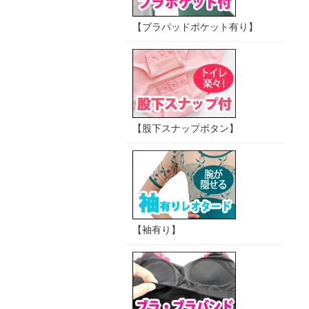
【ブラパッドポケット有り】
【股下スナップボタン】
【袖有り】