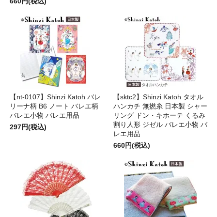
660円(税込)
【nt-0107】Shinzi Katoh バレ
【sktc2】Shinzi Katoh タオル
リーナ柄 B6 ノート バレエ柄
ハンカチ 無撚糸 日本製 シャー
バレエ小物 バレエ用品
リング ドン・キホーテ くるみ
割り人形 ジゼル バレエ小物 バ
297円(税込)
レエ用品
660円(税込)