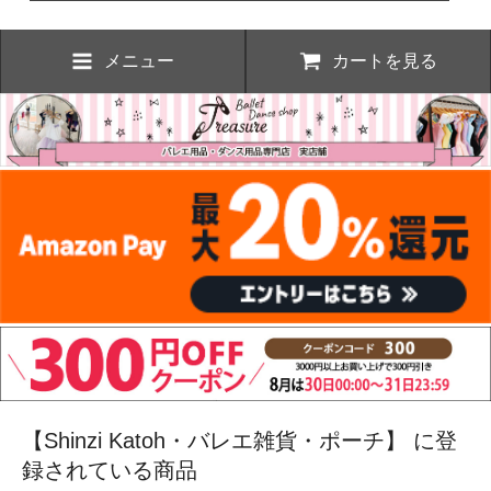
メニュー
カートを見る
【Shinzi Katoh・バレエ雑貨・ポーチ】 に登
録されている商品