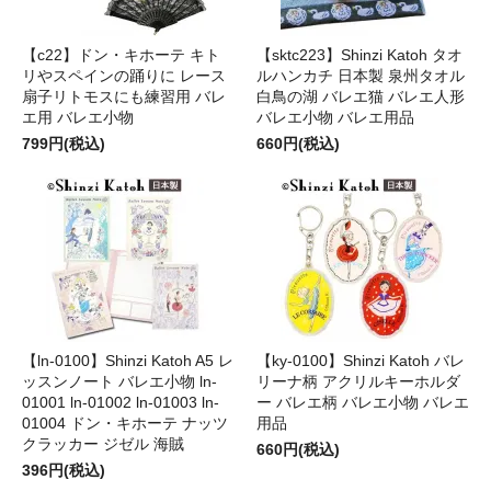
【c22】ドン・キホーテ キト
【sktc223】Shinzi Katoh タオ
リやスペインの踊りに レース
ルハンカチ 日本製 泉州タオル
扇子リトモスにも練習用 バレ
白鳥の湖 バレエ猫 バレエ人形
エ用 バレエ小物
バレエ小物 バレエ用品
799円(税込)
660円(税込)
【ln-0100】Shinzi Katoh A5 レ
【ky-0100】Shinzi Katoh バレ
ッスンノート バレエ小物 ln-
リーナ柄 アクリルキーホルダ
01001 ln-01002 ln-01003 ln-
ー バレエ柄 バレエ小物 バレエ
01004 ドン・キホーテ ナッツ
用品
クラッカー ジゼル 海賊
660円(税込)
396円(税込)