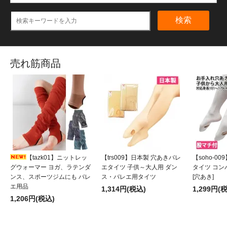
検索
売れ筋商品
【tazk01】ニットレッ
【trs009】日本製 穴あきバレ
【soho-0
グウォーマー ヨガ、ラテンダ
エタイツ 子供～大人用 ダン
タイツ コ
ンス、スポーツジムにも バレ
ス・バレエ用タイツ
[穴あき]
エ用品
1,314円(税込)
1,299円(
1,206円(税込)