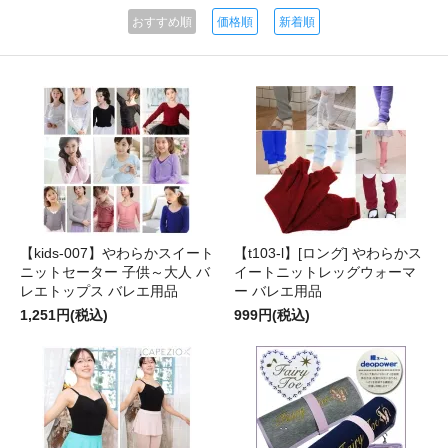
おすすめ順
価格順
新着順
【kids-007】やわらかスイート
【t103-l】[ロング] やわらかス
ニットセーター 子供～大人 バ
イートニットレッグウォーマ
レエトップス バレエ用品
ー バレエ用品
1,251円(税込)
999円(税込)