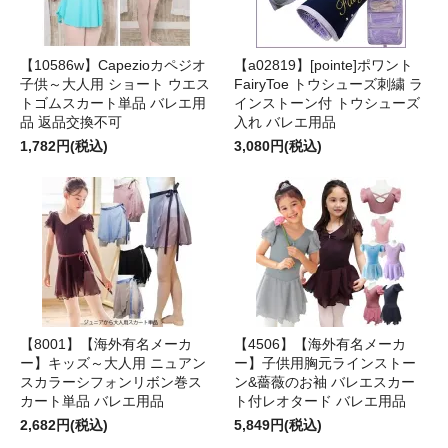
【10586w】Capezioカペジオ
【a02819】[pointe]ポワント
子供～大人用 ショート ウエス
FairyToe トウシューズ刺繍 ラ
トゴムスカート単品 バレエ用
インストーン付 トウシューズ
品 返品交換不可
入れ バレエ用品
1,782円(税込)
3,080円(税込)
【8001】【海外有名メーカ
【4506】【海外有名メーカ
ー】キッズ～大人用 ニュアン
ー】子供用胸元ラインストー
スカラーシフォンリボン巻ス
ン&薔薇のお袖 バレエスカー
カート単品 バレエ用品
ト付レオタード バレエ用品
2,682円(税込)
5,849円(税込)