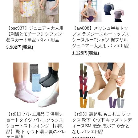
【psc937】ジュニア～大人用
【aw008】メッシュ半袖トッ
【刺繍とモチーフ】シフォン
プス ラメシースルートップス
巻スカート単品 バレエ用品
シースルーTシャツ 裾フリル
ジュニア～大人用 バレエ用品
3,582円(税込)
1,125円(税込)
【st01】バレエ用品 子供用シ
【st03】裏起毛 もこもこ ソッ
ョートタイツ バレエソックス
クス 靴下 くつ下 キッズ～レデ
ショートストッキング 【消耗
ィースSM 暖か 裏ボア かかと
品】 靴下 くつ下 暑い夏のバレ
なし バレエ用品
エに最適