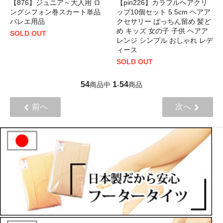
【876】ジュニア～大人用 ロ
【pin226】カラフルヘアクリ
ングシフォン巻スカート単品
ップ10個セット 5.5cm ヘアア
バレエ用品
クセサリー ぱっちん留め 髪ど
め キッズ 女の子 子供 ヘアア
SOLD OUT
レンジ シンプル おしゃれ レデ
ィース
SOLD OUT
54
1
54
商品中
-
商品
前へ
次へ