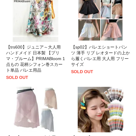
【trs600】ジュニア～大人用
【sp02】バレエショートパン
ハンドメイド 日本製 【プリ
ツ 薄手 リブ レオタードの上か
マ・ブルーム】PRIMABloom 1
ら履くバレエ用 大人用 フリー
点もの 花柄シフォン巻スカー
サイズ
ト単品 バレエ用品
SOLD OUT
SOLD OUT