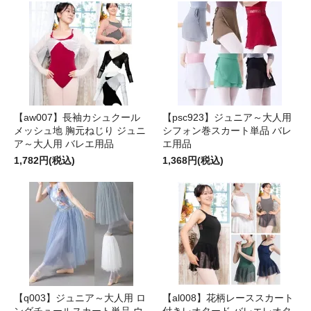
【aw007】長袖カシュクール
【psc923】ジュニア～大人用
メッシュ地 胸元ねじり ジュニ
シフォン巻スカート単品 バレ
ア～大人用 バレエ用品
エ用品
1,782円(税込)
1,368円(税込)
【q003】ジュニア～大人用 ロ
【al008】花柄レーススカート
ングチュールスカート単品 ウ
付きレオタード バレエレオタ