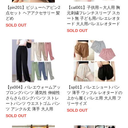
【pin201】ビジューヘアピン2
【cal001】子供用～大人用 胸
点セット ヘアアクセサリー 髪
元刺繍フレンチスリーブ スカ
どめ
ート無 子ども用バレエレオタ
ード 大人用バレエレオタード
SOLD OUT
SOLD OUT
【yx004】バレエウォームアッ
【sp01】バレエショートパン
プロングパンツ 通気性 伸縮性
ツ 薄手 ワッフル レオタードの
さらさらロングパンツ ストレ
上から履くバレエ用 大人用 フ
ートパンツ ウエストゴム パン
リーサイズ
ツ アンクル丈 薄手 大人用
SOLD OUT
SOLD OUT