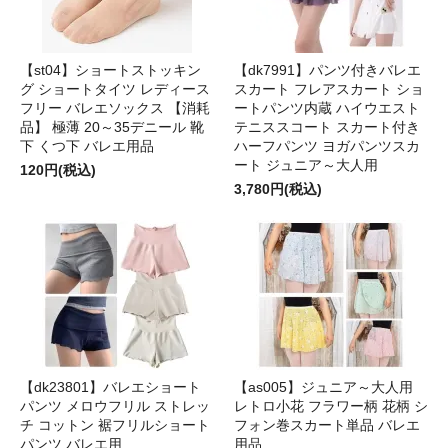
【st04】ショートストッキン
【dk7991】パンツ付きバレエ
グ ショートタイツ レディース
スカート フレアスカート ショ
フリー バレエソックス 【消耗
ートパンツ内蔵 ハイウエスト
品】 極薄 20～35デニール 靴
テニススコート スカート付き
下 くつ下 バレエ用品
ハーフパンツ ヨガパンツスカ
ート ジュニア～大人用
120円(税込)
3,780円(税込)
【dk23801】バレエショート
【as005】ジュニア～大人用
パンツ メロウフリル ストレッ
レトロ小花 フラワー柄 花柄 シ
チ コットン 裾フリルショート
フォン巻スカート単品 バレエ
パンツ バレエ用
用品