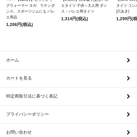
グウォーマー ヨガ、ラテンダ
エタイツ 子供～大人用 ダン
タイツ コ
ンス、スポーツジムにも バレ
ス・バレエ用タイツ
[穴あき]
エ用品
1,314円(税込)
1,299円(
1,206円(税込)
ホーム
カートを見る
特定商取引法に基づく表記
プライバシーポリシー
お問い合わせ