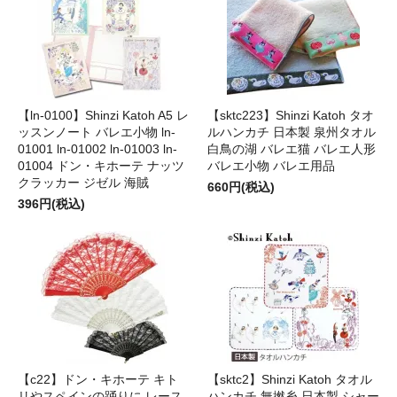
【ln-0100】Shinzi Katoh A5 レ
【sktc223】Shinzi Katoh タオ
ッスンノート バレエ小物 ln-
ルハンカチ 日本製 泉州タオル
01001 ln-01002 ln-01003 ln-
白鳥の湖 バレエ猫 バレエ人形
01004 ドン・キホーテ ナッツ
バレエ小物 バレエ用品
クラッカー ジゼル 海賊
660円(税込)
396円(税込)
【c22】ドン・キホーテ キト
【sktc2】Shinzi Katoh タオル
リやスペインの踊りに レース
ハンカチ 無撚糸 日本製 シャー