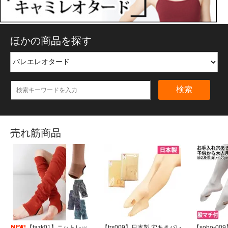
ほかの商品を探す
検索
売れ筋商品
【tazk01】ニットレッ
【trs009】日本製 穴あきバレ
【soho-0