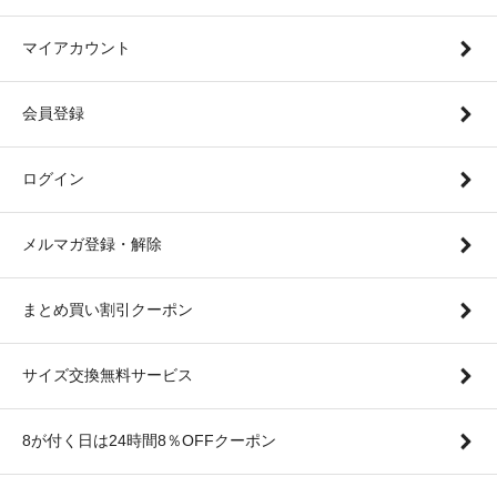
マイアカウント
会員登録
ログイン
メルマガ登録・解除
まとめ買い割引クーポン
サイズ交換無料サービス
8が付く日は24時間8％OFFクーポン