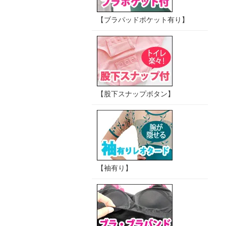
【ブラパッドポケット有り】
【股下スナップボタン】
【袖有り】