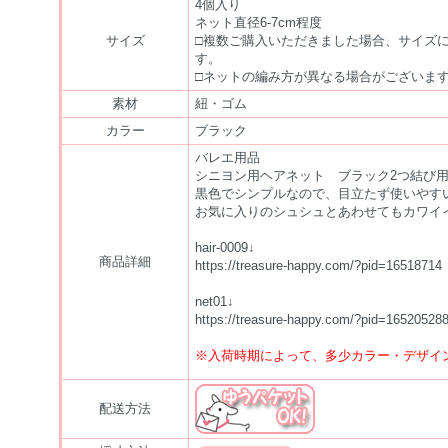
4個入り
ネット直径6-7cm程度
サイズ
□複数ご購入いただきました場合、サイズ
す。
□ネットの編み方が異なる場合がございま
素材
紐・ゴム
カラー
ブラック
バレエ用品
シニヨン用ヘアネット ブラック2つ結び
黒色でシンプルなので、目立たず使いやす
お気に入りのシュシュとあわせてもカワイ
hair-0009↓
商品詳細
https://treasure-happy.com/?pid=16518714
net01↓
https://treasure-happy.com/?pid=16520528
※入荷時期によって、多少カラー・デザイ
配送方法